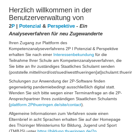
Herzlich willkommen in der
Benutzerverwaltung von
2
P
|
Potenzial
&
Perspektive
-
Ein
Analyseverfahren für neu Zugewanderte
Ihren Zugang zur Plattform des
Kompetenzanalyseverfahrens 2P I Potenzial & Perspektive
erhalten Sie nach einer
Interessenbekundung
für die
Teilnahme Ihrer Schule am Kompetenzanalyseverfahren, die
Sie bitte an Ihr zuständiges Staatliches Schulamt senden
(poststelle.mittel/nord/ost/sued/westthueringen[at]schulamt.thueri
Schulungen zur Anwendung der 2P-Software finden
gegenwärtig pandemiebedingt ausschließlich digital statt.
Wenden Sie sich bitte wegen einer Terminanfrage an die 2P-
Ansprechpartner Ihres zuständigen Staatlichen Schulamts
(
plattform.2Pthueringen.de/site/contact
).
Allgemeine Informationen zum Verfahren sowie einen
Elternbrief in acht Sprachen erhalten Sie auf der Homepage
des Thüringer Ministeriums für Bildung, Jugend und Sport
(TMBJS) unter
https://bildung.thueringen.de/2p
.